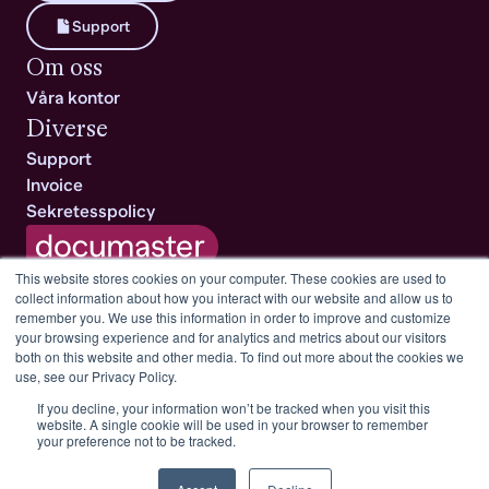
Support
Om oss
Våra kontor
Diverse
Support
Invoice
Sekretesspolicy
This website stores cookies on your computer. These cookies are used to
collect information about how you interact with our website and allow us to
An xxllnc company
remember you. We use this information in order to improve and customize
All rights reserved © Documaster AS
your browsing experience and for analytics and metrics about our visitors
both on this website and other media. To find out more about the cookies we
use, see our Privacy Policy.
If you decline, your information won’t be tracked when you visit this
website. A single cookie will be used in your browser to remember
your preference not to be tracked.
documentation.
Let’s make it
rganize