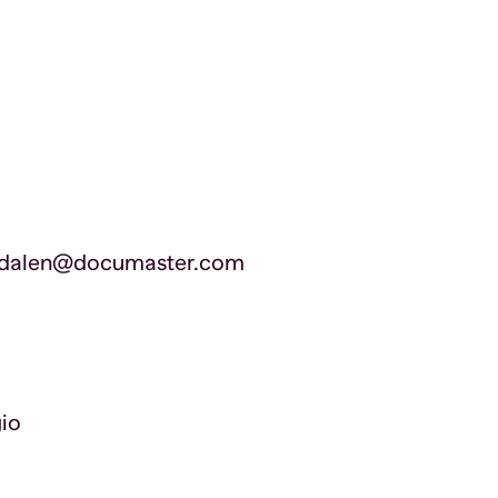
andalen@documaster.com
io