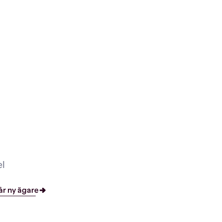
el
r ny ägare