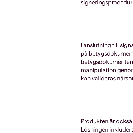
signeringsprocedur
I anslutning till sig
på betygsdokumente
betygsdokumenten är
manipulation genom
kan valideras närso
Produkten är också 
Lösningen inkludera