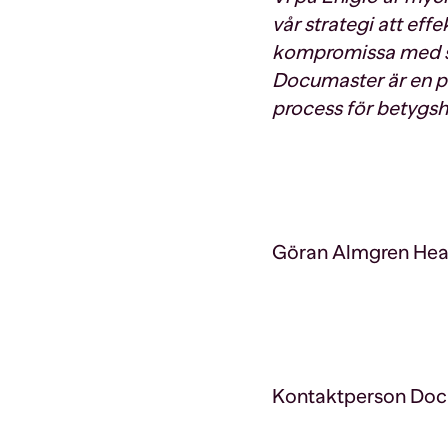
vår strategi att eff
kompromissa med sä
Documaster är en pe
process för betygsh
Göran Almgren Head
Kontaktperson Do