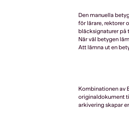
Den manuella betyg
för lärare, rektore
bläcksignaturer på
När väl betygen lämn
Att lämna ut en be
Kombinationen av En
originaldokument t
arkivering skapar e