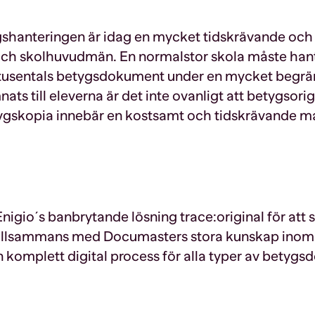
shanteringen är idag en mycket tidskrävande och
r och skolhuvudmän. En normalstor skola måste han
 tusentals betygsdokument under en mycket begrän
ats till eleverna är det inte ovanligt att betygsorig
tygskopia innebär en kostsamt och tidskrävande ma
igio´s banbrytande lösning trace:original för att 
illsammans med Documasters stora kunskap inom 
n komplett digital process för alla typer av betyg