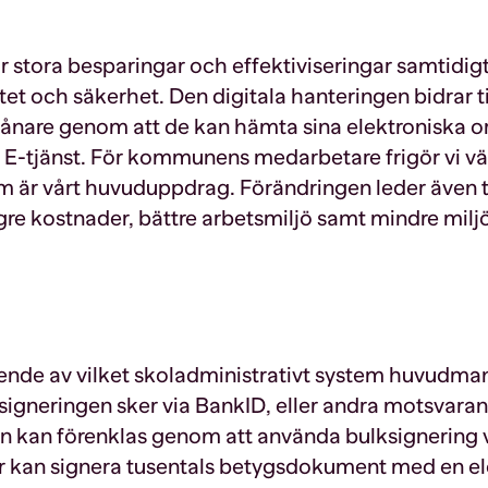
 stora besparingar och effektiviseringar samtidi
litet och säkerhet. Den digitala hanteringen bidrar ti
ånare genom att de kan hämta sina elektroniska o
en E-tjänst. För kommunens medarbetare frigör vi vä
om är vårt huvuduppdrag. Förändringen leder även 
lägre kostnader, bättre arbetsmiljö samt mindre mil
nde av vilket skoladministrativt system huvudman
 signeringen sker via BankID, eller andra motsvara
 kan förenklas genom att använda bulksignering v
or kan signera tusentals betygsdokument med en el