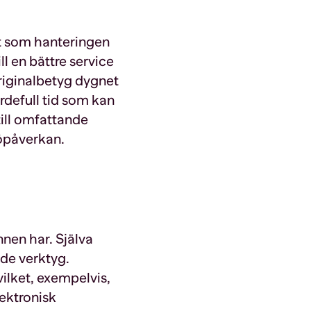
gt som hanteringen
ll en bättre service
riginalbetyg dygnet
rdefull tid som kan
till omfattande
jöpåverkan.
nen har. Själva
nde verktyg.
ilket, exempelvis,
ektronisk