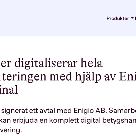
Produkter
E-Arkiv
Datamigre
Integratio
Microsoft
Digital b
r digitaliserar hela
teringen med hjälp av Eni
inal
signerat ett avtal med Enigio AB. Samarbe
an erbjuda en komplett digital betygshant
ivering.