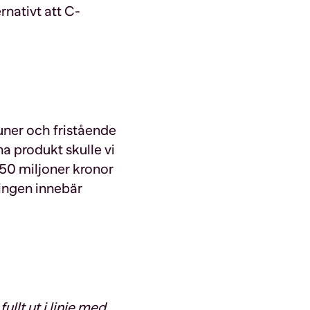
rnativt att C-
ner och fristående
 produkt skulle vi
50 miljoner kronor
ringen innebär
llt ut i linje med