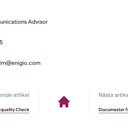
nications Advisor
15
holm@enigio.com
nde artikel
Nästa artik
quality Check
Documaster få