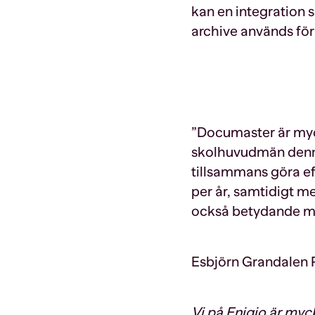
kan en integration s
archive används för
”Documaster är myc
skolhuvudmän denna
tillsammans göra e
per år, samtidigt m
också betydande mil
Esbjörn Grandalen 
Vi på Enigio är myck