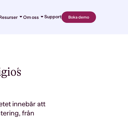
Support
Resurser
Om oss
Boka demo
Nyheter
Om oss
ring
Blogg
Karriär
ner
Kundberättelser
Partners
 365 Add-ins
Kontakt
etygshantering
gio´s
tet innebär att
ering, från