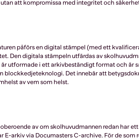
 utan att kompromissa med integritet och säkerhet
naturen påförs en digital stämpel (med ett kvalificera
t. Den digitala stämpeln utfärdas av skolhuvudma
 utformade i ett arkivbeständigt format och är s
 blockkedjeteknologi. Det innebär att betygsdo
mhelst av vem som helst.
oberoende av om skolhuvudmannen redan har ett E-
r E-arkiv via Documasters C-archive. För de som r