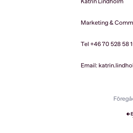
Katrin Lindholm
Marketing & Commu
Tel +46 70 528 58 
Email: katrin.lind
Föregåe
E