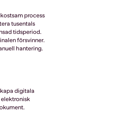
 kostsam process
tera tusentals
sad tidsperiod.
inalen försvinner.
nuell hantering.
skapa digitala
elektronisk
sdokument.