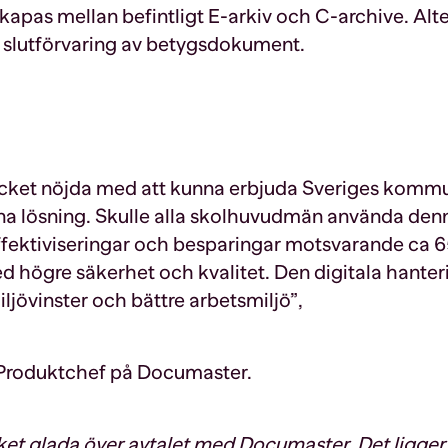
kapas mellan befintligt E-arkiv och C-archive. Alte
 slutförvaring av betygsdokument.
ket nöjda med att kunna erbjuda Sveriges kommu
 lösning. Skulle alla skolhuvudmän använda denna
ffektiviseringar och besparingar motsvarande ca 6
ed högre säkerhet och kvalitet. Den digitala hante
jövinster och bättre arbetsmiljö”,
Produktchef på Documaster.
et glada över avtalet med Documaster. Det ligger fu