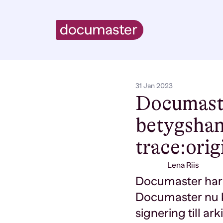
31 Jan 2023
Documaste
betygshan
trace:orig
Lena Riis
Documaster har 
Documaster nu k
signering till ark