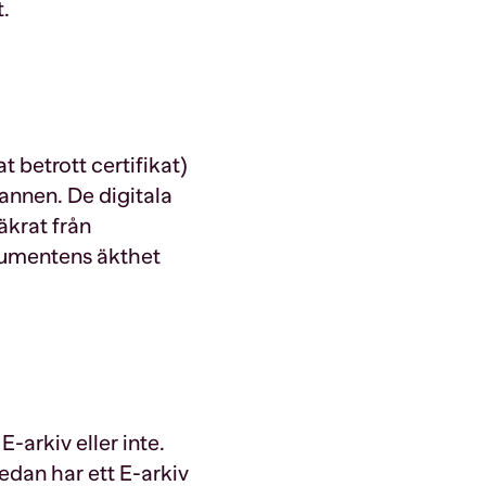
.
t betrott certifikat)
nnen. De digitala
äkrat från
kumentens äkthet
arkiv eller inte.
edan har ett E-arkiv