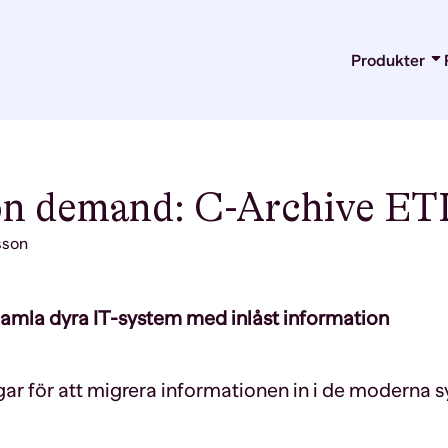
Produkter
E-Arkiv
Datamigre
Integratio
Microsoft
Digital b
on demand: C-Archive ET
sson
 gamla dyra IT-system med inlåst information
gar för att migrera informationen in i de moderna 