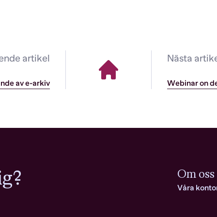
nde artikel
Nästa artik
ande av e-arkiv
Webinar on d
ig?
Om oss
Våra konto