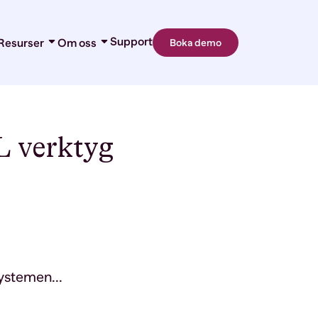
Support
Resurser
Om oss
Boka demo
Nyheter
Om oss
ring
Blogg
Karriär
ner
Kundberättelser
Partners
 365 Add-ins
Kontakt
etygshantering
L verktyg
systemen...