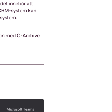
 det innebär att
er CRM-system kan
 system.
tion med C-Archive