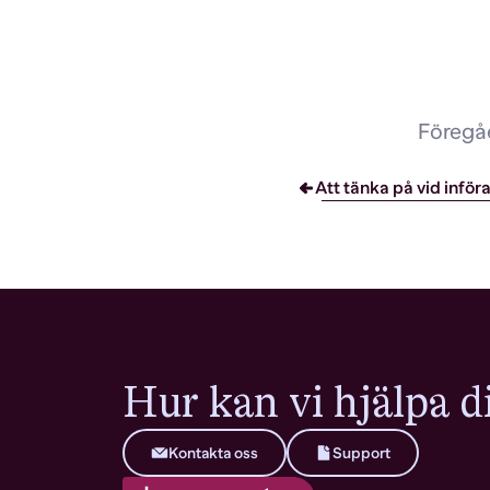
Föregåe
Att tänka på vid inför
Hur kan vi hjälpa d
Kontakta oss
Support