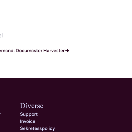
el
emand: Documaster Harvester
Diverse
r
Support
Invoice
Sekretesspolicy