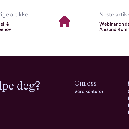
rige artikkel
Neste artik
ell &
Webinar on de
behov
Ålesund Kom
lpe deg?
Om oss
Våre kontorer