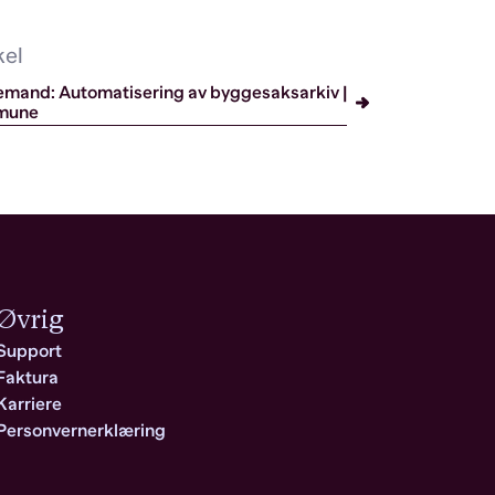
kel
mand: Automatisering av byggesaksarkiv |
mune
Øvrig
Support
Faktura
Karriere
Personvernerklæring