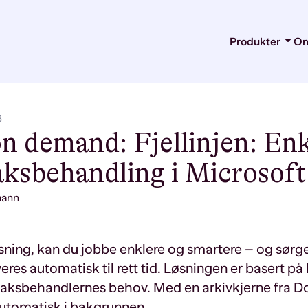
Produkter
Om
Arkiv
Dokumenthå
Kontraktshå
Microsoft Ad
3
Integrasjone
Migrering
n demand: Fjellinjen: Enk
saksbehandling i Microsoft
mann
sning, kan du jobbe enklere og smartere – og sørge
eres automatisk til rett tid. Løsningen er basert p
 saksbehandlernes behov
.
Med
en arkivkjerne
fra
D
automatisk
i bakgrunnen
.