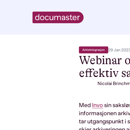
29 Jan 202
Arkivintegrasjon
Webinar o
effektiv 
Nicolai Brinch
Med
Invo
sin
sak
sl
ø
informasjonen arkiv
tar utgangspunkt i
skjer
arkiveringen 