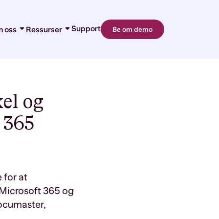
Support
 oss
Ressurser
Be om demo
Om oss
Blogg
ndtering
Karriere
Kundehistorier
ndtering
Partnere
Guider og premiuminnhold
d-ins
Kontakt
Webinar og events
r
Nyheter og presse
el og
 365
 for at
å Microsoft 365 og
ocumaste
r
,