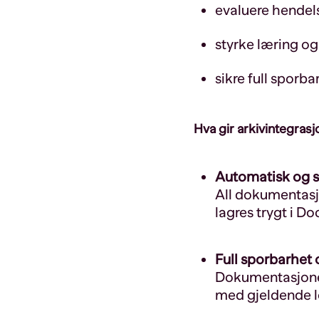
evaluere hendels
styrke læring o
sikre full sporba
Hva gir arkivintegr
Automatisk og s
All dokumentasj
lagres trygt i D
Full sporbarhet 
Dokumentasjonen 
med gjeldende lo