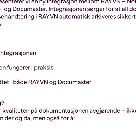
resenterer vi en ny integrasjon mellom RAYVN – N
 og Documaster. Integrasjonen sørger for at all
sehåndtering i RAYVN automatisk arkiveres sikkert 
.
integrasjonen
n fungerer i praksis
ttet i både RAYVN og Documaster
g?
 er kvaliteten på dokumentasjonen avgjørende – ikke
n der og da, men også for å: