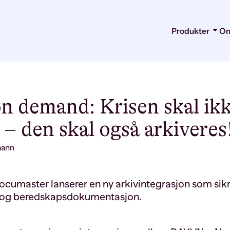
Produkter
Om
Arkiv
Dokumenthå
Kontraktshå
Microsoft Ad
Integrasjone
Migrering
n demand: Krisen skal ikk
– den skal også arkiveres
mann
umaster lanserer en ny arkivintegrasjon som sik
e- og beredskapsdokumentasjon.