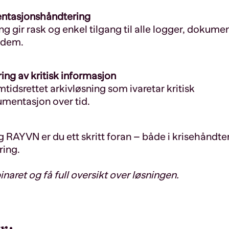
entasjonshåndtering
g gir rask og enkel tilgang til alle logger, dokume
r dem.
ing av kritisk informasjon
mtidsrettet arkivløsning som ivaretar kritisk
mentasjon over tid.
AYVN er du ett skritt foran – både i krisehåndter
ing.
aret og få full oversikt over løsningen.