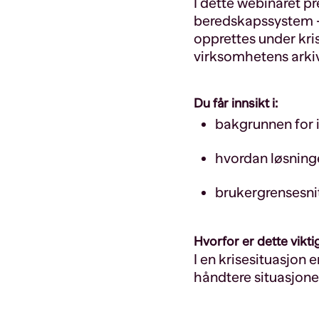
I dette webinaret p
beredskapssystem –
opprettes under kri
virksomhetens arkiv
Du får innsikt i:
bakgrunnen for 
hvordan løsninge
brukergrensesni
Hvorfor er dette vikti
I en krisesituasjon
håndtere situasjone