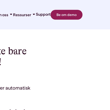
Support
 oss
Ressurser
Be om demo
Om oss
Blogg
ndtering
Karriere
Kundehistorier
ndtering
Partnere
Guider og premiuminnhold
d-ins
Kontakt
Webinar og events
r
Nyheter og presse
e bare
!
rer automatisk