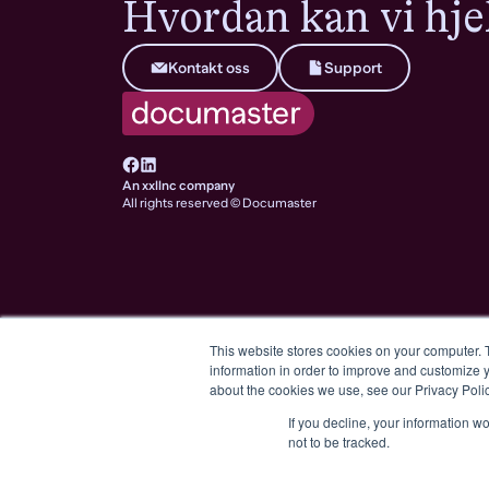
Hvordan kan vi hje
Kontakt oss
Support
An xxllnc company
All rights reserved © Documaster
This website stores cookies on your computer. 
information in order to improve and customize y
about the cookies we use, see our Privacy Polic
u to
docum
organize
If you decline, your information w
not to be tracked.