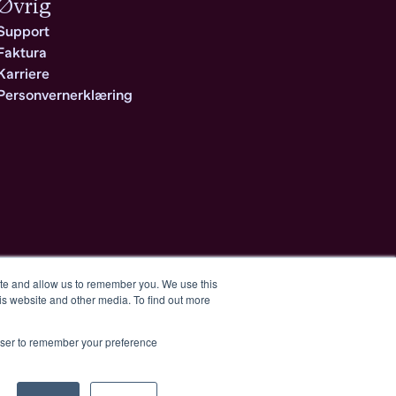
Øvrig
Support
Faktura
Karriere
Personvernerklæring
ite and allow us to remember you. We use this
is website and other media. To find out more
ke it
for yo
easier
rowser to remember your preference