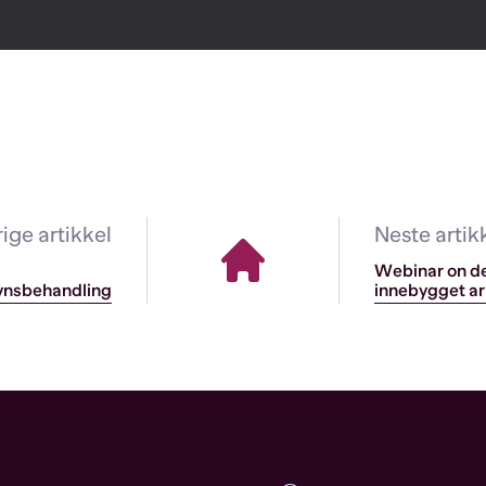
rige artikkel
Neste artik
Webinar on d
synsbehandling
innebygget ar