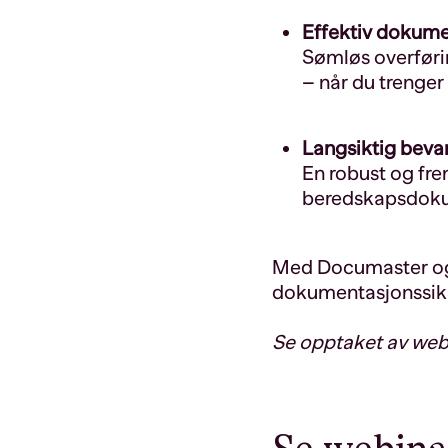
Effektiv dokum
Sømløs overførin
– når du trenge
Langsiktig bevar
En robust og fre
beredskapsdoku
Med Documaster og R
dokumentasjonssikr
Se opptaket av webin