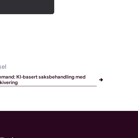
kel
emand: KI-basert saksbehandling med
kivering