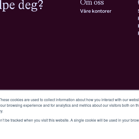
lpe deg?
Om oss
Våre kontorer
These cookies are used to collect information about how you interact with our webs
our browsing experience and for analytics and metrics about our visitors both on th
y.
entation.
Let’s ma
on’t be tracked when you visit this website. A single cookie will be used in your b