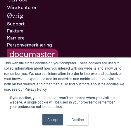
Våre kontorer
Øvrig
Support
Faktura
Karriere
Personvernerklæring
This website stores cookies on your computer. These cookies are used to
collect information about how you interact with our website and allow us to
An xxllnc company
remember you. We use this information in order to improve and customize
All rights reserved © Documaster
your browsing experience and for analytics and metrics about our visitors
both on this website and other media. To find out more about the cookies we
use, see our Privacy Policy.
If you decline, your information won’t be tracked when you visit this
website. A single cookie will be used in your browser to remember
your preference not to be tracked.
documentation.
Let’s make it
anize
e
Accept
Decline